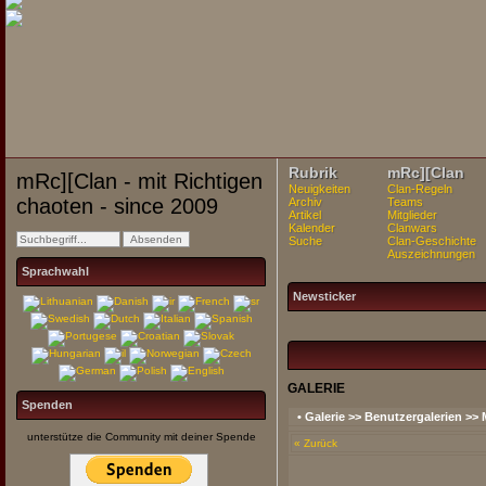
Rubrik
mRc][Clan
mRc][Clan - mit Richtigen
Neuigkeiten
Clan-Regeln
chaoten - since 2009
Archiv
Teams
Artikel
Mitglieder
Kalender
Clanwars
Suche
Clan-Geschichte
Auszeichnungen
Sprachwahl
Newsticker
GALERIE
Spenden
•
Galerie
>>
Benutzergalerien
>>
unterstütze die Community mit deiner Spende
« Zurück