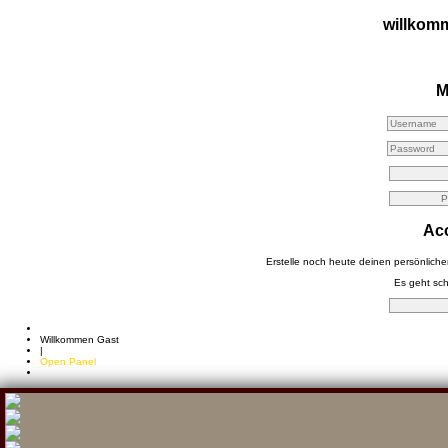
willkom
M
Acc
Erstelle noch heute deinen persönlich
Es geht schn
Willkommen Gast
|
Open Panel