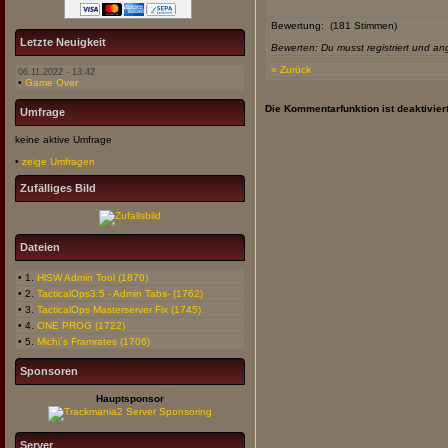
Bewertung:
(181 Stimmen)
Letzte Neuigkeit
Bewerten: Du musst registriert und an
« Zurück
06.11.2022 - 13:42
•
Game Over
Die Kommentarfunktion ist deaktiviert
Umfrage
keine aktive Umfrage
•
zeige Umfragen
Zufälliges Bild
Dateien
• 1.
HlSW Admin Tool (1870)
• 2.
TacticalOps3.5 - Admin Tabs- (1762)
• 3.
TacticalOps Masterserver Fix (1745)
• 4.
ONE PROG (1722)
• 5.
Michi´s Framrates (1706)
Sponsoren
Hauptsponsor
Server