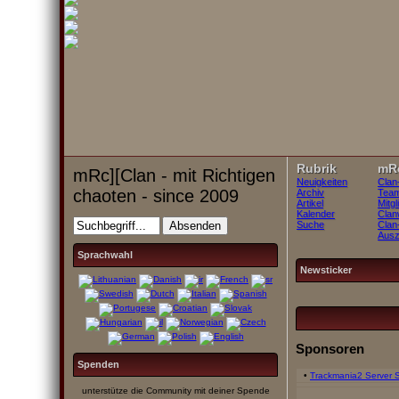
Rubrik
mRc
mRc][Clan - mit Richtigen
Neuigkeiten
Clan
chaoten - since 2009
Archiv
Tea
Artikel
Mitgl
Kalender
Clan
Suche
Clan
Ausz
Sprachwahl
Newsticker
Sponsoren
Spenden
•
Trackmania2 Server 
unterstütze die Community mit deiner Spende