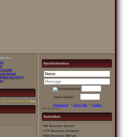
atives
ng
Nachrichtenbox
er
Formular
uns heraus
tglied bei mRc][
um
Unser Planet?
+ + + + + + + + + + See you soon on mRc][Server + + + + + + + + + +
•
Absetzen!
•
Zeige alle
•
Smilies
-->
-->
-->
-->
Statistiken
586 Besucher (Heute)
1378 Besucher (Gestern)
9890 Besucher (Monat)