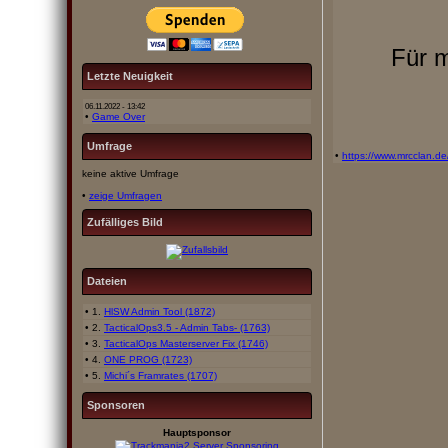
Für m
Letzte Neuigkeit
06.11.2022 - 13:42
•
Game Over
Umfrage
•
https://www.mrcclan.d
keine aktive Umfrage
•
zeige Umfragen
Zufälliges Bild
Dateien
• 1.
HlSW Admin Tool (1872)
• 2.
TacticalOps3.5 - Admin Tabs- (1763)
• 3.
TacticalOps Masterserver Fix (1746)
• 4.
ONE PROG (1723)
• 5.
Michi´s Framrates (1707)
Sponsoren
Hauptsponsor