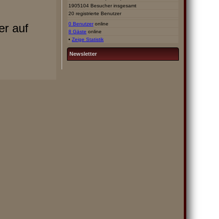
1905104 Besucher insgesamt
20 registrierte Benutzer
0 Benutzer
online
er auf
8 Gäste
online
•
Zeige Statistik
Newsletter