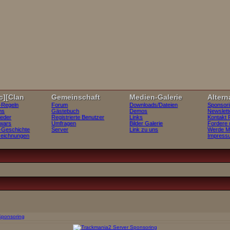
][Clan
Gemeinschaft
Medien-Galerie
Altern
-Regeln
Forum
Downloads/Dateien
Sponsori
ms
Gästebuch
Demos
Newslett
ieder
Registrierte Benutzer
Links
Kontakt 
wars
Umfragen
Bilder Galerie
Fordere 
-Geschichte
Server
Link zu uns
Werde Mi
eichnungen
Impress
Sponsoring